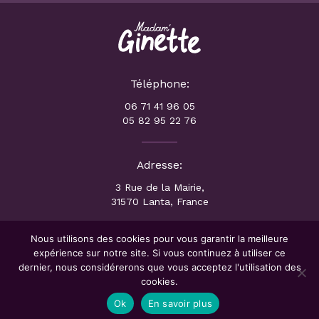
Téléphone:
06 71 41 96 05
05 82 95 22 76
Adresse:
3 Rue de la Mairie,
31570 Lanta, France
Nous utilisons des cookies pour vous garantir la meilleure
CONTACT
expérience sur notre site. Si vous continuez à utiliser ce
dernier, nous considérerons que vous acceptez l'utilisation des
cookies.
© Copyright 2011 -
2026 - Studios Folies SARL – Tous droits réservés
|
Plan du Site
|
Mentions Légales
|
Conditions générales de location
Ok
En savoir plus
Site web par
Agoralys